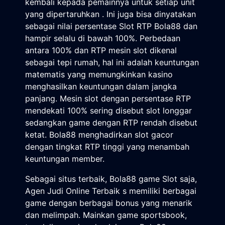
kembali kepada pemainnya untuk setiap unit
yang dipertaruhkan . Ini juga bisa dinyatakan
sebagai nilai persentase Slot RTP Bola88 dan
hampir selalu di bawah 100%. Perbedaan
antara 100% dan RTP mesin slot dikenal
sebagai tepi rumah, hal ini adalah keuntungan
matematis yang memungkinkan kasino
menghasilkan keuntungan dalam jangka
panjang. Mesin slot dengan persentase RTP
mendekati 100% sering disebut slot longgar
sedangkan game dengan RTP rendah disebut
ketat. Bola88 menghadirkan slot gacor
dengan tingkat RTP tinggi yang menambah
keuntungan member.
Sebagai situs terbaik, Bola88 game Slot saja,
Agen Judi Online Terbaik s memiliki berbagai
game dengan berbagai bonus yang menarik
dan melimpah. Mainkan game sportsbook,