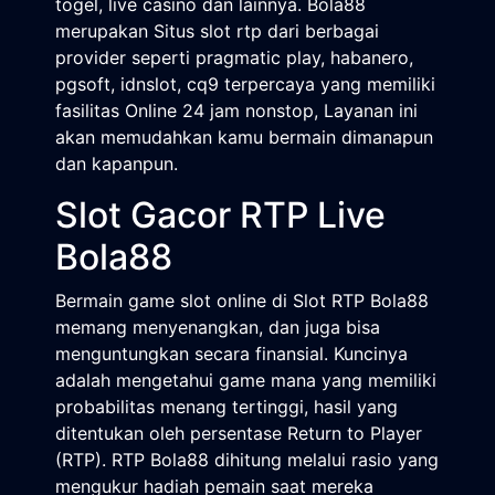
togel, live casino dan lainnya. Bola88
merupakan Situs slot rtp dari berbagai
provider seperti pragmatic play, habanero,
pgsoft, idnslot, cq9 terpercaya yang memiliki
fasilitas Online 24 jam nonstop, Layanan ini
akan memudahkan kamu bermain dimanapun
dan kapanpun.
Slot Gacor RTP Live
Bola88
Bermain game slot online di Slot RTP Bola88
memang menyenangkan, dan juga bisa
menguntungkan secara finansial. Kuncinya
adalah mengetahui game mana yang memiliki
probabilitas menang tertinggi, hasil yang
ditentukan oleh persentase Return to Player
(RTP). RTP Bola88 dihitung melalui rasio yang
mengukur hadiah pemain saat mereka