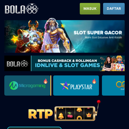
MASUK
DAFTAR