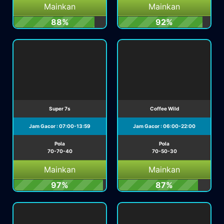
Mainkan
Mainkan
88%
92%
Super 7s
Coffee Wild
Jam Gacor : 07:00-13:59
Jam Gacor : 06:00-22:00
Pola
Pola
70-70-40
70-50-30
Mainkan
Mainkan
97%
87%