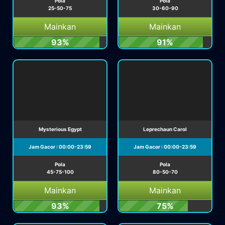
Pola
Pola
25-50-75
30-60-90
Mainkan
Mainkan
93%
91%
Mysterious Egypt
Leprechaun Carol
Jam Gacor : 00:00-23:59
Jam Gacor : 00:00-23:59
Pola
Pola
45-75-100
80-50-70
Mainkan
Mainkan
93%
75%