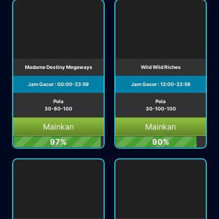
Madame Destiny Megaways
Wild Wild Riches
Jam Gacor : 00:00-23:59
Jam Gacor : 12:00-23:59
Pola
Pola
30-80-100
30-100-100
Mainkan
Mainkan
97%
90%