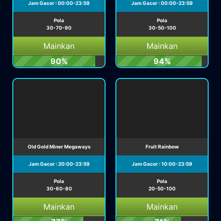
Jam Gacor : 00:00-23:59
Jam Gacor : 00:00-23:59
Pola
Pola
30-70-90
30-50-100
Mainkan
Mainkan
90%
94%
Old Gold Miner Megaways
Fruit Rainbow
Jam Gacor : 20:00-23:59
Jam Gacor : 10:00-23:59
Pola
Pola
30-60-80
20-50-100
Mainkan
Mainkan