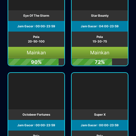
Eye Of The Storm
Star Bounty
Jam Gacor : 00:00-23:59
Jam Gacor : 04:00-23:59
Pola
Pola
20-50-100
15-30-75
Mainkan
Mainkan
90%
72%
Octobeer Fortunes
Super X
Jam Gacor : 00:00-23:59
Jam Gacor : 00:00-23:59
Pola
Pola