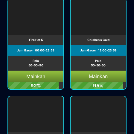
Fire Hot 5
Caishen's Gold
Jam Gacor : 00:00-23:59
Jam Gacor : 12:00-23:59
Pola
Pola
50-50-90
50-50-50
Mainkan
Mainkan
92%
95%