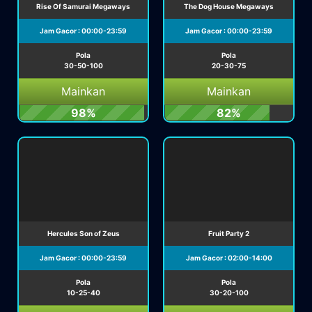
Rise Of Samurai Megaways
The Dog House Megaways
Jam Gacor : 00:00-23:59
Jam Gacor : 00:00-23:59
Pola
Pola
30-50-100
20-30-75
Mainkan
Mainkan
98%
82%
Hercules Son of Zeus
Fruit Party 2
Jam Gacor : 00:00-23:59
Jam Gacor : 02:00-14:00
Pola
Pola
10-25-40
30-20-100