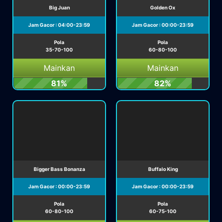
Big Juan
Golden Ox
Jam Gacor : 04:00-23:59
Jam Gacor : 00:00-23:59
Pola
Pola
35-70-100
60-80-100
Mainkan
Mainkan
81%
82%
Bigger Bass Bonanza
Buffalo King
Jam Gacor : 00:00-23:59
Jam Gacor : 00:00-23:59
Pola
Pola
60-80-100
60-75-100