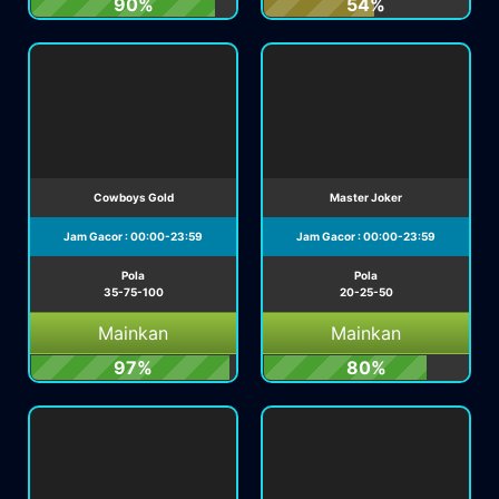
90%
54%
Cowboys Gold
Master Joker
Jam Gacor : 00:00-23:59
Jam Gacor : 00:00-23:59
Pola
Pola
35-75-100
20-25-50
Mainkan
Mainkan
97%
80%