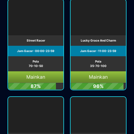
Street Racer
Lucky Grace And Charm
Jam Gacor : 00:00-23:59
Jam Gacor : 11:00-23:59
Pola
Pola
70-10-50
35-70-100
Mainkan
Mainkan
87%
96%