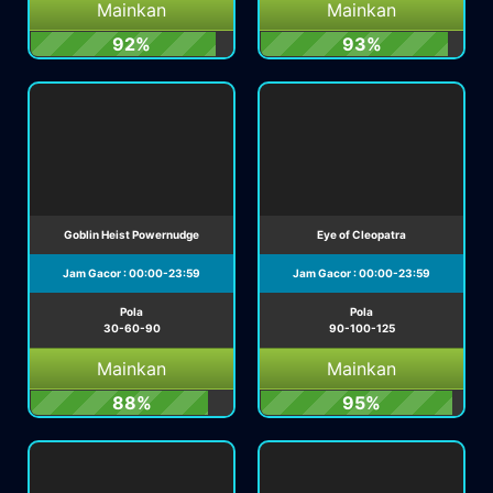
Mainkan
Mainkan
92%
93%
Goblin Heist Powernudge
Eye of Cleopatra
Jam Gacor : 00:00-23:59
Jam Gacor : 00:00-23:59
Pola
Pola
30-60-90
90-100-125
Mainkan
Mainkan
88%
95%